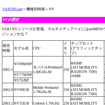
VAIO505.net
＞機種別情報＞NV
NVの歴史
VAIO NVシリーズが登場。マルチメディアベイにはnet
ジションかな？
メ
チップセット
発売
モデル名
CPU
モ
(グラフィックチッ
時期
リ
プ）
845MP
NV99M/BP
モバイルPentium4
(ATI MOBILITY
2002.5
256
RADEON 7500)
1.60GHz-M
NV77M/BP
16MB
NV55/BP
845MZ
Mobile Pentium4
2002.9
NV99E/B
256
(ATI MOBILITY
1.70GHz-M
RADEON 7500)
845MZ
2003.1
NV55E/B
Celeron 1.70GHz
256
(ATI MOBILITY