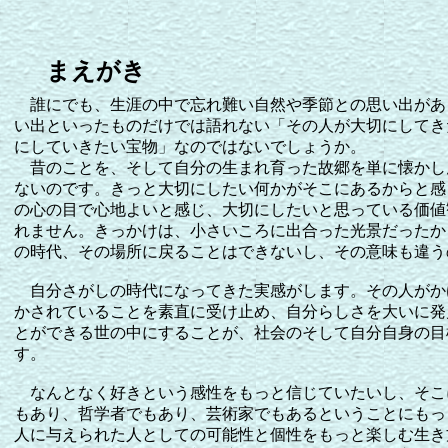
まえがき
誰にでも、生涯の中で忘れ難い自然や季節との思い出があ
い出といったものだけでは語れない「その人が大切にしてき
にしていきたい宝物」なのではないでしょうか。
昔のことを、そして自分の生まれ育った故郷を単に懐かし
ないのです。きっと大切にしたい何かがそこにあるからと感
の心の目で心地よいと感じ、大切にしたいと思っている価値
れません。きっかけは、小さいころに出合った光景だったか
の時代、その場所に戻ることはできないし、その意味も違う
自分さがしの時代になってきた実感がします。その人がか
かされていることを素直に受け止め、自分らしさを大いに発
とができる世の中にすることが、社会のそして自分自身の目
す。
なんとなく好きという感性をもっと信じていたいし、そこ
もあり、哲学者でもあり、芸術家でもあるということにもっ
人に与えられた人としての可能性と個性をもっと楽しむ生き