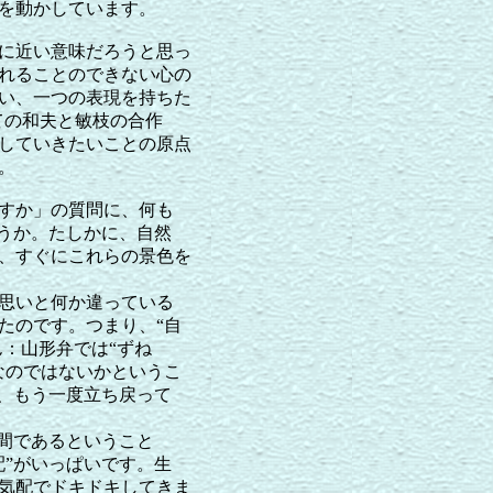
を動かしています。
に近い意味だろうと思っ
れることのできない心の
い、一つの表現を持ちた
しての和夫と敏枝の合作
していきたいことの原点
。
すか」の質問に、何も
ょうか。たしかに、自然
、すぐにこれらの景色を
思いと何か違っている
たのです。つまり、“自
ん：山形弁では“ずね
なのではないかというこ
に、もう一度立ち戻って
空間であるということ
配”がいっぱいです。生
気配でドキドキしてきま