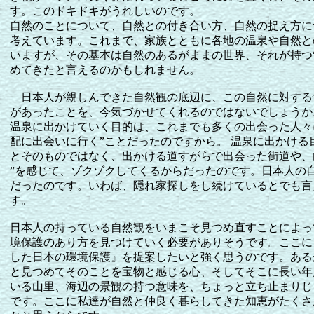
す。このドキドキがうれしいのです。
自然のことについて、自然との付き合い方、自然の捉え方に
考えています。これまで、家族とともに各地の温泉や自然と
いますが、その基本は自然のあるがままの世界、それが持つ
めてきたと言えるのかもしれません。
日本人が親しんできた自然観の底辺に、この自然に対する
があったことを、今気づかせてくれるのではないでしょうか。温
温泉に出かけていく目的は、これまでも多くの出会った人々
配に出会いに行く”ことだったのですから。 温泉に出かける
とそのものではなく、出かける道すがらで出会った街道や、
”を感じて、ゾクゾクしてくるからだったのです。日本人の
だったのです。いわば、隠れ家探しをし続けているとでも言
す。
日本人の持っている自然観をいまこそ見つめ直すことによっ
境保護のあり方を見つけていく必要がありそうです。ここに
した日本の環境保護』を提案したいと強く思うのです。ある
と見つめてそのことを宝物と感じる心、そしてそこに長い年
いる山里、海辺の景観の持つ意味を、ちょっと立ち止まりじ
です。ここに私達が自然と仲良く暮らしてきた知恵がたくさ