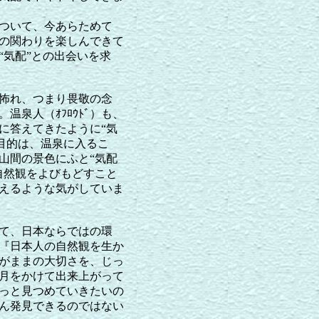
ついて、今あらためて
の関わりを楽しんできて
“気配”との出会いを求
怖れ、つまり畏敬の念
泉人（ｵﾌﾛｳﾄﾞ）も、
に答えてきたように“気
目的は、温泉に入るこ
山間の景色にふと“気配
自然観をよびもどすこと
えるような気がしていま
て、日本ならではの環
『日本人の自然観を生か
がままの大切さを、じっ
月をかけて出来上がって
っと見つめていきたいの
ん発見できるのではない