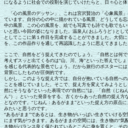
になるように社会での役割を演じていけたらと、日々心と体
「心の風景のデッサン」、これは宮沢賢治の「心象風景」
ています。自分の心の中に描かれている風景、どうしても忘
中の風景、この心の風景を、絵でも写真でも詩でも歌でもい
いと思い今回の姿になりました。温泉人( おふろうど ) と
としてここに第１作目を完成することができました。大切に
を、この作品作りを通して再認識したように思えてきました
ここで、自然をどう捉えてきたのでしょう。「自然とは何で
考えずスッと出てくるのは“山、川、海”といった答えでし
を感じる代表的な景色でしょう。だから旅行のポスターには
背景にしたものが圧倒的です。
しかし、このような捉え方では、自分が抱いている自然への
ことを感じていました。そこで、捉え方を変えてみようとし
然にそうなる”といった表現での“自然に”は、「自然（じね
ん”）」といった発音をする、古くからあった自然の捉え方
となのです。“じねん：あるがまま”といった捉え方の原点
みたいと思うのです。
“あるがまま”であるとは、生き物がいっぱい生きていける
にまず気がつきます。あるがままの空間には、生き物の“気
き物がバランス良く保たれているところに身を置くと、その