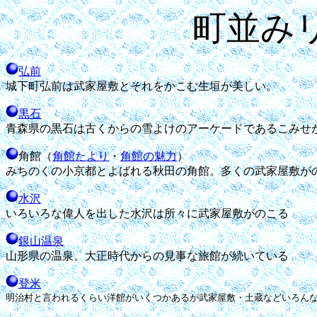
町並み
弘前
城下町弘前は武家屋敷とそれをかこむ生垣が美しい。
黒石
青森県の黒石は古くからの雪よけのアーケードであるこみせ
角館（
角館たより
・
角館の魅力
）
みちのくの小京都とよばれる秋田の角館。多くの武家屋敷が
水沢
いろいろな偉人を出した水沢は所々に武家屋敷がのこる
銀山温泉
山形県の温泉。大正時代からの見事な旅館が続いている
登米
明治村と言われるくらい洋館がいくつかあるが武家屋敷・土蔵などいろん