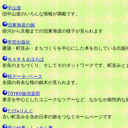
中山道
旧中山道のいろんな情報が満載です。
旧東海道の旅
掛川から京都までの旧東海道の様子が見られます
学芸出版社
建築・町並み・まちづくりを中心にした本を出している出版
ＮＡＲＡまほろば
奈良のまちづくり、そしてそのネットワークです。町並みと
桜データ―ベース
全国の有名な桜の銘木が見られます。
TOYKO旅倶楽部
東京を中心としたユニークなツアーなど、なかなか個性的な
たび★りんぐ
古い町並みを含め日本の旅をつなぐホームぺージです
里山仕事・しょたん塾