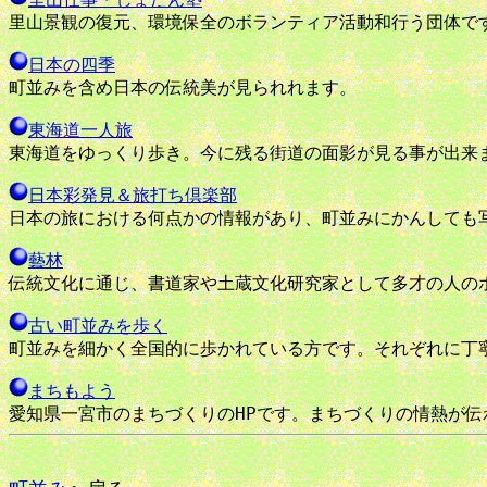
里山景観の復元、環境保全のボランティア活動和行う団体で
日本の四季
町並みを含め日本の伝統美が見られれます。
東海道一人旅
東海道をゆっくり歩き。今に残る街道の面影が見る事が出来
日本彩発見＆旅打ち倶楽部
日本の旅における何点かの情報があり、町並みにかんしても
藝林
伝統文化に通じ、書道家や土蔵文化研究家として多才の人の
古い町並みを歩く
町並みを細かく全国的に歩かれている方です。それぞれに丁
まちもよう
愛知県一宮市のまちづくりのHPです。まちづくりの情熱が伝