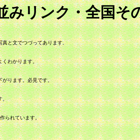
並みリンク・全国そ
写真と文でつづってあります
。

よくわかります。
下がります。必見です。
す。
て作られています。