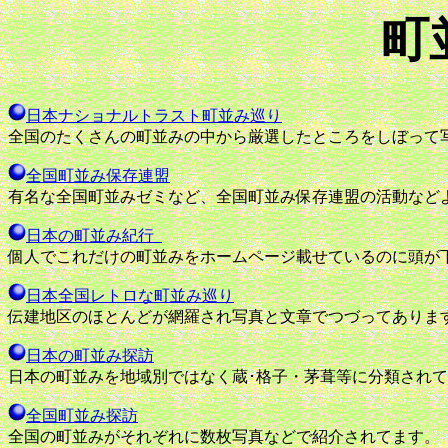
町
日本ナショナルトラスト町並み巡り
全国のたくさんの町並みの中から厳選したところをしぼって
全国町並み保存連盟
有名な全国町並みゼミなど、全国町並み保存連盟の活動など
日本の町並み紀行
個人でこれだけの町並みをホームページ載せているのに頭が
日本全国レトロな町並み巡り
伝建地区のほとんどが網羅され写真と文章でつづってありま
日本の町並み探訪
日本の町並みを地域別ではなく蔵･格子・茅葺等に分類され
全国町並み探訪
全国の町並みがそれぞれに数枚写真などで紹介されてます。