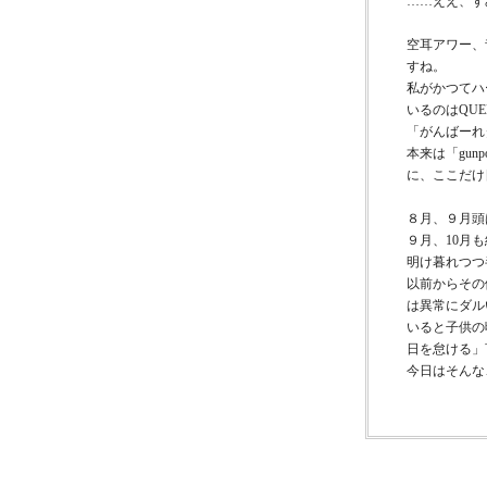
……ええ、す
空耳アワー、
すね。
私がかつてハ
いるのはQUEEN
「がんばーれ
本来は「gun
に、ここだけ
８月、９月頭
９月、10月
明け暮れつつ
以前からその
は異常にダル
いると子供の
日を怠ける」
今日はそんな