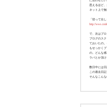
に合わせたい
思えるほど、
ネット上で無
「切って出し
http://wws.csid
で、次はブログ
ブログのスク
ておいたの。
もせっかくブ
の。どんな感
ラバとか頂け
数日中には日
この過去日記
そんなこんな