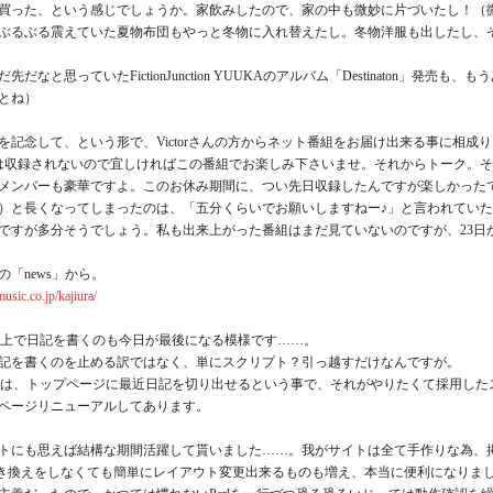
買った、という感じでしょうか。家飲みしたので、家の中も微妙に片づいたし！（
ぶるぶる震えていた夏物布団もやっと冬物に入れ替えたし。冬物洋服も出したし、
先だなと思っていたFictionJunction YUUKAのアルバム「Destinaton
とね）
を記念して、という形で、Victorさんの方からネット番組をお届け出来る事に相
ationには収録されないので宜しければこの番組でお楽しみ下さいませ。それからトー
メンバーも豪華ですよ。このお休み期間に、つい先日収録したんですが楽しかった
定）と長くなってしまったのは、「五分くらいでお願いしますねー♪」と言われていた
ですが多分そうでしょう。私も出来上がった番組はまだ見ていないのですが、23日
「news」から。
usic.co.jp/kajiura/
gi上で日記を書くのも今日が最後になる模様です……。
記を書くのを止める訳ではなく、単にスクリプト？引っ越すだけなんですが。
利点は、トップページに最近日記を切り出せるという事で、それがやりたくて採用し
ページリニューアルしてあります。
トにも思えば結構な期間活躍して貰いました……。我がサイトは全て手作りな為、
書き換えをしなくても簡単にレイアウト変更出来るものも増え、本当に便利になりま