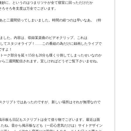
微妙に、というのはつまりツケが全て寝室に回っただけだか
そろそろ冬支度は万全でございます。
」発売も、もうあと二週間切ってしまいました。時間の経つのは早いなあ。（特
成りました。内容は、収録某楽曲のビデオクリップ、これは
ク。そしてスタジオライブ！……この番組の為だけに録画したライブで
ですよ！
トーク部分を延々15分も20分も喋くり倒してしまったせいなのか
から二週間配信されます。宜しければどうぞご覧下さいませね。
たスクリプトではあったのですが、新しい場所はそれが無理なので
掲示板も日記もスクリプトは全て借り物でございます。最近は面
したね。昔から掲示板なども（一応心意気だけは）サイトデザイン