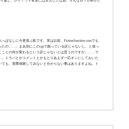
を繰り返し、レイアウト変更には苦労したなあ。そんな日々が夢かと
更喜ぶ私です。実は以前、FictionJunction.comでも
たの……。まあ別にこのcgiで困っている訳じゃないし、と放っ
くことの何が変わるという訳じゃないとは思うのですが。……で
…。トラバとかコメントとかもとりあえず一応オンにしておいた
いても、実際体験してみないと分からない事はありますよね。ト
。