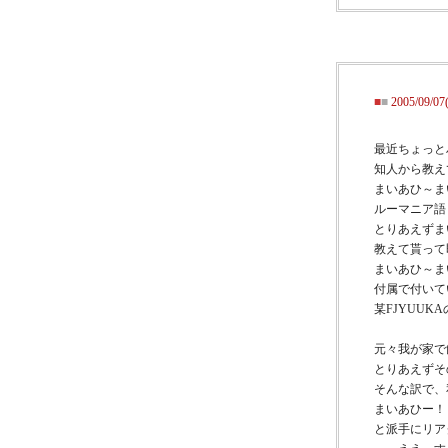
■
■
2005/0
最近ちょっと
知人から教え
まいあひ～ま
ルーマニア語
とりあえずま
教えて貰って
まいあひ～ま
付属で付いて
某FJYUU
元々我が家で
とりあえずそ
そんな訳で、
まいあひー！
と派手にリア