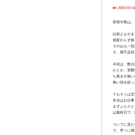
■
■
2005/10/
皆様今晩は。
以前よもやま
相変わらず嬉
その山も一段
そ、寝不足続
今回は、数日
かとか、実際
ち着きが無い
無い頭を絞っ
でもそうは言
本当はお仕事
まずふらりと
は最終日で、
ついでに見た
で、早々に帰