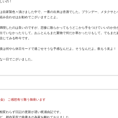
しいの！
は自家製色々漬けました中で、一番の出来は杏酒でした。ブランデー、メタクサと
組み合わせはお勧めでございますことよ。
満喫したのは良いのですが、悲惨に散らかってもうどこから手をつけていいのか分
出ていなかったりして。おふとんもまだ夏物で何だか寒かったりもして。でもまだ
信じてみる昨今です。
は後は何やら休日モードで過ごせそうな予感なんだよ。そうなんだよ。飲もう友よ！
な一日でございました。
9/23(金) ご感想有り難う御座います
相変わらず日記の更新が遅い梶浦由記です。
ほど、都内某所で曲書きの為家を離れておりました。