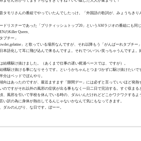
みません分かってます下らなすぎですね？いい歳した大人が集まって！
昔タモリさんの番組でやっていたんでしたっけ。「外国語の歌詞が、みょうちきり
ードリスナーであった「ブリティッシュトップ20」というAMラジオの番組にも同
のKiller Queen、
タブチー」
powder,gelatine」と歌っている場所なんですが、それ以降もう「がんばーれ
日本語化して耳に飛び込んで来るんですよ。それでついつい笑っちゃうんですよ。
は結構駆け抜けました。（あくまで仕事の遅い梶浦ペースでは、ですが）。
も結構駆け抜ける事になりそうです。というかちゃんとつまづかずに駆け抜けたいで
半分はベッドでぼんやり。
傾向はあったのですが、最近ますます「隙間デー」には必ずと言っていいほど発熱
いのですがそれ以外の風邪の症状が出る事もなく一日二日で完治する。すぐ収まる
頃、風邪を引いて学校を休んでいる時の、ダルいんだけれどどこかワクワクするよ
言い訳の為に身体が熱出してるんじゃないかなんて気にもなってきます。
、ダルのんびり、な日です。ぼーー。