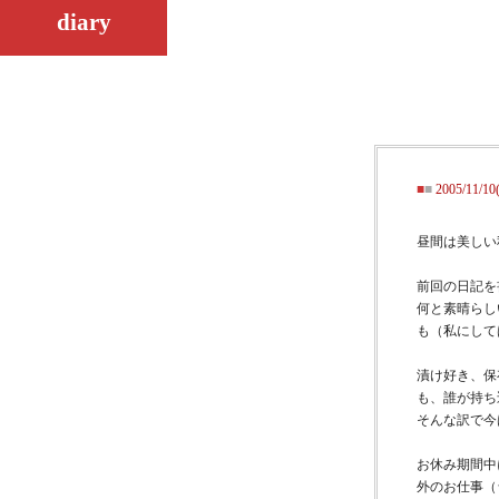
diary
■
■
2005/11/
昼間は美しい
前回の日記を
何と素晴らし
も（私にして
漬け好き、保
も、誰が持ち
そんな訳で今
お休み期間中
外のお仕事（