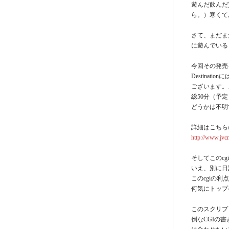
遊んだ飲んだ
ら。）寒くて
さて、まだまだ
に遊んでいる
今回その発売
Destin
ございます。
総50分（予
どうかは不明
詳細はこちらの
http://www.jvcm
そしてこのc
いえ、別に日
このcgiの
何気にトップ
このスクリプ
倒なCGIの