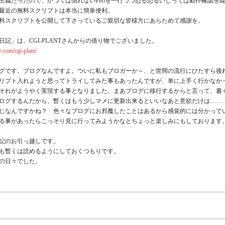
主義だったので、かつては慣れないPerlを一行づつ恐る恐るいじっては動作確認
最近の無料スクリプトは本当に簡単便利。
料スクリプトを公開して下さっているご親切な皆様方にあらためて感謝を。
日記」は、CGI-PLANTさんからの借り物でございました。
e.com/cgi-plant/
です。ブログなんですよ。ついに私もブロガーか～、と世間の流行にひたすら後れっぱなしに今
リプト入れようと思ってトライしてみた事もあったんですが、単に上手く行かなかっ
それがようやく実現する事となりました。まあブログに移行するからと言って、書
ログするんだから、暫くはもう少しマメに更新出来るといいなあと意欲だけは……
じなんですかね？ 色々なブログにお邪魔したことはあるから感覚的には分かって
る事があったらこっそり見に行ってみようかなとちょっと楽しみにもしております
記のお引っ越しです。
も暫くは読めるようにしておくつもりです。
の日々でした。