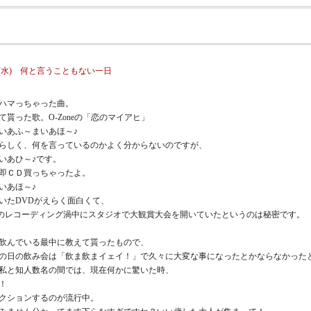
9/07(水) 何と言うこともない一日
ハマっちゃった曲。
て貰った歌。O-Zoneの「恋のマイアヒ」
いあふ～まいあほ～♪
らしく、何を言っているのかよく分からないのですが、
いあひ～♪です。
即ＣＤ買っちゃったよ。
いあほ～♪
いたDVDがえらく面白くて、
KAのレコーディング渦中にスタジオで大観賞大会を開いていたというのは秘密です。
飲んでいる最中に教えて貰ったもので、
の日の飲み会は「飲ま飲まイェイ！」で久々に大変な事になったとかならなかった
私と知人数名の間では、現在何かに驚いた時、
！
クションするのが流行中。