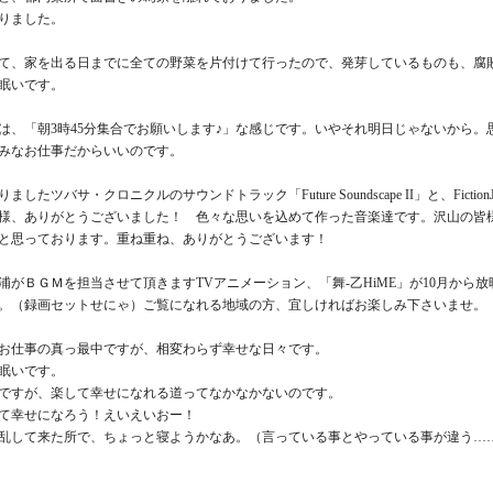
りました。
て、家を出る日までに全ての野菜を片付けて行ったので、発芽しているものも、腐
眠いです。
は、「朝3時45分集合でお願いします♪」な感じです。いやそれ明日じゃないから
みなお仕事だからいいのです。
したツバサ・クロニクルのサウンドトラック「Future Soundscape II」と、Fict
様、ありがとうございました！ 色々な思いを込めて作った音楽達です。沢山の皆
と思っております。重ね重ね、ありがとうございます！
浦がＢＧＭを担当させて頂きますTVアニメーション、「舞-乙HiME」が10月か
。（録画セットせにゃ）ご覧になれる地域の方、宜しければお楽しみ下さいませ。
お仕事の真っ最中ですが、相変わらず幸せな日々です。
眠いです。
ですが、楽して幸せになれる道ってなかなかないのです。
て幸せになろう！えいえいおー！
乱して来た所で、ちょっと寝ようかなあ。（言っている事とやっている事が違う…