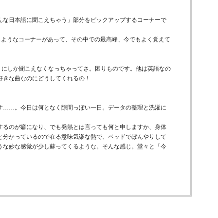
んな日本語に聞こえちゃう」部分をピックアップするコーナーで
じようなコーナーがあって、その中での最高峰、今でもよく覚えて
タブチー」にしか聞こえなくなっちゃってさ。困りものです。他は英語なの
好きな曲なのにどうしてくれるの！
す……。今日は何となく隙間っぽい一日。データの整理と洗濯に
するのが癖になり、でも発熱とは言っても何と申しますか、身体
と分かっているので在る意味気楽な熱で、ベッドでぼんやりして
うな妙な感覚が少し蘇ってくるような。そんな感じ。堂々と「今