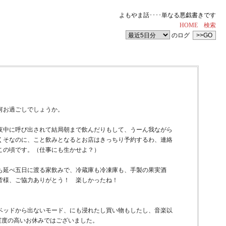
よもやま話････単なる悪戯書きです
HOME
検索
のログ
何お過ごしでしょうか。
夜中に呼び出されて結局朝まで飲んだりもして、うーん我ながら
くそなのに、こと飲みとなるとお店はきっちり予約するわ、連絡
この頃です。（仕事にも生かせよ？）
も延べ五日に渡る家飲みで、冷蔵庫も冷凍庫も、手製の果実酒
た皆様、ご協力ありがとう！ 楽しかったね！
ベッドから出ないモード、にも浸れたし買い物もしたし、音楽以
実度の高いお休みではございました。