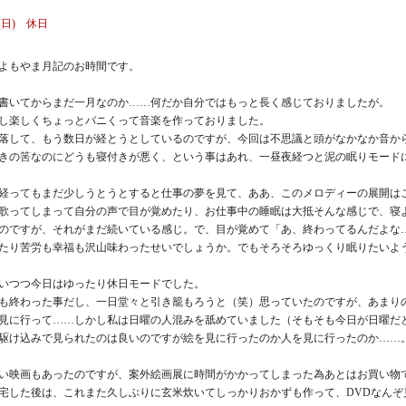
23(日) 休日
よもやま月記のお時間です。
書いてからまだ一月なのか……何だか自分ではもっと長く感じておりましたが。
し楽しくちょっとパニくって音楽を作っておりました。
落して、もう数日が経とうとしているのですが、今回は不思議と頭がなかなか音か
きの筈なのにどうも寝付きが悪く、という事はあれ、一昼夜経つと泥の眠りモード
経ってもまだ少しうとうとすると仕事の夢を見て、ああ、このメロディーの展開は
歌ってしまって自分の声で目が覚めたり、お仕事中の睡眠は大抵そんな感じで、寝
のですが、それがまだ続いている感じ。で、目が覚めて「あ、終わってるんだよな
たり苦労も幸福も沢山味わったせいでしょうか。でもそろそろゆっくり眠りたいよ
いつつ今日はゆったり休日モードでした。
も終わった事だし、一日堂々と引き籠もろうと（笑）思っていたのですが、あまり
見に行って……しかし私は日曜の人混みを舐めていました（そもそも今日が日曜だ
駆け込みで見られたのは良いのですが絵を見に行ったのか人を見に行ったのか……
い映画もあったのですが、案外絵画展に時間がかかってしまった為あとはお買い物
宅した後は、これまた久しぶりに玄米炊いてしっかりおかずも作って、DVDなん