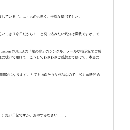
敗している（……）ものも無く、平穏な帰宅でした。
。思いっきり今日だから！ と突っ込みたい気分は満載ですが、で
ionJunction YUUKAの「焔の扉」のシングル、メールや掲示板でご感
様に聴いて頂けて、こうしてわざわざご感想まで頂けて、本当に
ら放映開始になります。とても面白そうな作品なので、私も放映開始
…）短い日記ですが。おやすみなさい……。