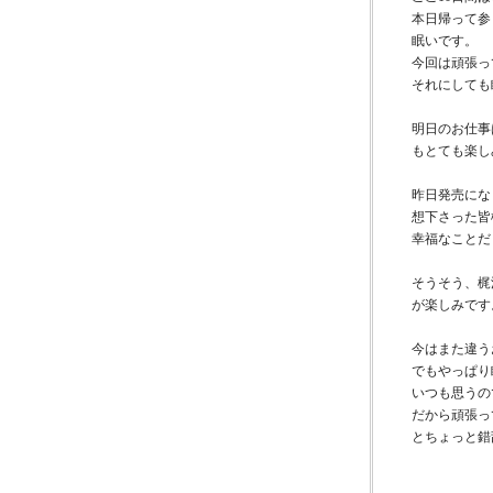
本日帰って参
眠いです。
今回は頑張っ
それにしても
明日のお仕事
もとても楽し
昨日発売になりま
想下さった皆
幸福なことだ
そうそう、梶
が楽しみです
今はまた違う
でもやっぱり
いつも思うの
だから頑張っ
とちょっと錯