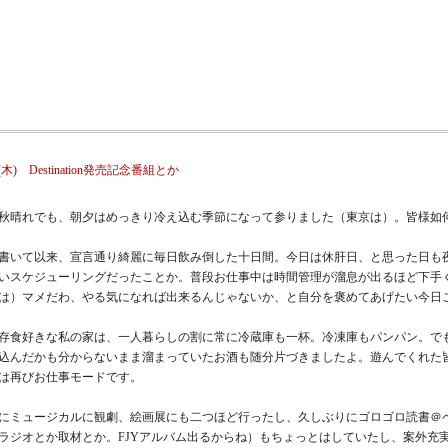
10(木) Destination発売記念番組とか
秋晴れでも、朝夕はめっきり冷え込む季節になって参りました（東京は）。皆様如
書いて以来、宣言通り綺麗に毎日飲み倒した十日間。今日は休肝日、と思った日も
いスケジューリングだったことか。普段お仕事中は時間管理が溜息が出るほど下手
は）マメだわ、やる気になれば出来るんじゃないか、と自分を褒めてあげたい今日
存食好きな私の家は、一人暮らしの割に常に冷蔵庫も一杯。冷凍庫もパンパン。で
込んだかも分からないまま溜まっていたお酒も随分片づきましたよ。遊んでくれ
は再びお仕事モードです。
にミュージカルに観劇、絵画展にも二つほど行ったし、久しぶりにゴロゴロ読書＠
ラジオとか取材とか。FJYアルバム出るからね）もちょっとはしていたし、案外充